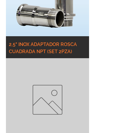
2,5" INOX ADAPTADOR ROSCA
CUADRADA NPT (SET 2PZA)