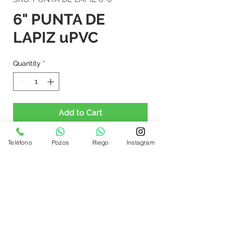
6" PUNTA DE
LAPIZ uPVC
Quantity
*
Add to Cart
6" PUNTA DE LAPIZ uPVC
Teléfono
Pozos
Riego
Instagram
Paypal - Zelle