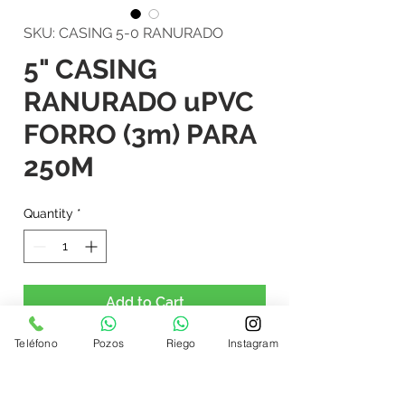
SKU: CASING 5-0 RANURADO
5" CASING
RANURADO uPVC
FORRO (3m) PARA
250M
Quantity
*
Add to Cart
Teléfono
Pozos
Riego
Instagram
5" CASING RANURADO uPVC 
FORRO (3m) PARA 250M